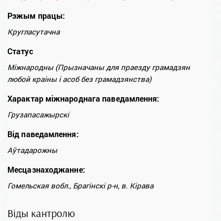
Рэжым працы:
Кругласутачна
Статус
Міжнародны (Прызначаны для праезду грамадзян
любой краіны і асоб без грамадзянства)
Характар міжнароднага паведамлення:
Грузапасажырскі
Від паведамлення:
Аўтадарожны
Месцазнаходжанне:
Гомельская вобл., Брагінскі р-н, в. Кірава
Віды кантролю