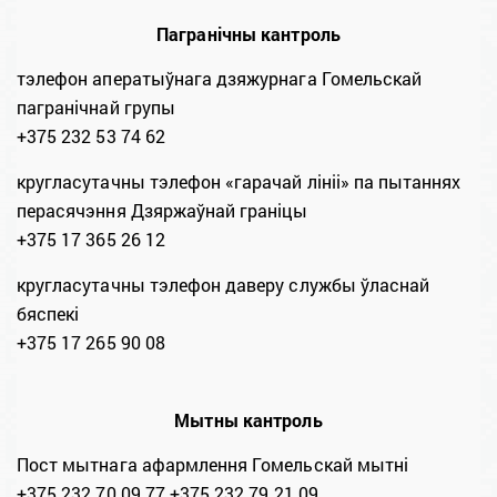
Пагранічны кантроль
тэлефон аператыўнага дзяжурнага Гомельскай
пагранічнай групы
+375 232 53 74 62
кругласутачны тэлефон «гарачай лініі» па пытаннях
перасячэння Дзяржаўнай граніцы
+375 17 365 26 12
кругласутачны тэлефон даверу службы ўласнай
бяспекі
+375 17 265 90 08
Мытны кантроль
Пост мытнага афармлення Гомельскай мытні
+375 232 70 09 77 +375 232 79 21 09