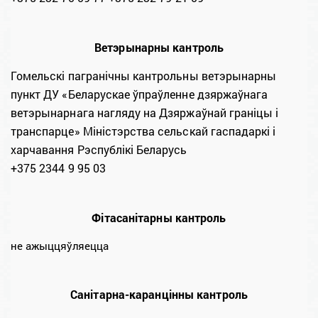
Ветэрынарны кантроль
Гомельскі пагранічны кантрольны ветэрынарны
пункт ДУ «Беларускае ўпраўленне дзяржаўнага
ветэрынарнага нагляду на Дзяржаўнай граніцы і
транспарце» Міністэрства сельскай гаспадаркі і
харчавання Рэспублікі Беларусь
+375 2344 9 95 03
Фітасанітарны кантроль
не ажыццяўляецца
Санітарна-каранцінны кантроль