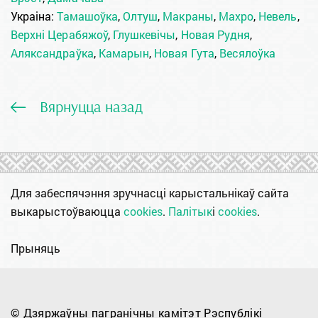
Украіна:
Тамашоўка
,
Олтуш
,
Макраны
,
Махро
,
Невель
,
Верхні Церабяжоў
,
Глушкевічы
,
Новая Рудня
,
Аляксандраўка
,
Камарын
,
Новая Гута
,
Весялоўка
Вярнуцца назад
Для забеспячэння зручнасці карыстальнікаў сайта
выкарыстоўваюцца
cookies
.
Палітык
і
cookies
.
Прыняць
© Дзяржаўны пагранічны камітэт Рэспублікі