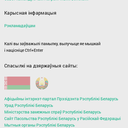
Карысная інфармацыя
Рэкламадаўцам
Калі вы заўважылі памылку, вылучыце яе мышкай
і націсніце Ctrl+Enter
Спасылкі на дзяржаўныя сайты:
Афіцыйны інтэрнэт-партал Прэзідэнта Рэспублікі Беларусь
Урад Рэспублікі Беларусь
Міністэрства замежных спраў Рэспублікі Беларусь
Сайт Пасольства Рэспублікі Беларусь у Расійскай Федэрацыі
Мытныя органы Рэспублiкi Беларусь