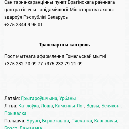
Санітарна-каранцінны пункт Брагінскага раённага
цэнтра гігіены і эпідэміялогіі Міністэрства аховы
здароўя Рэспублікі Беларусь
+375 2344 9 95 01
Транспартны кантроль
Пост мытнага афармлення Гомельскай мытні
+375 232 70 09 77 +375 232 79 21 09
Латвія:
Грыгароўшчына
,
Урбаны
Літва:
Катлоўка
,
Лоша
,
Каменны Лог
,
Відзы
,
Беняконі
,
Прывалка
Польшча:
Брузгі
,
Бераставіца
,
Пясчатка
,
Казловічы
,
Брэст
,
Дамачава