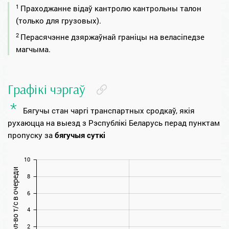
1
Праходжанне відаў кантролю кантрольны талон
(только для грузовых).
2
Перасячэнне дзяржаўнай гранiцы на веласіпедзе
магчыма.
Графікі чэргаў
*
Бягучы стан чаргi транспартных сродкаў, якiя
рухаюцца на выезд з Рэспублікі Беларусь перад пунктам
пропуску за
бягучыя суткі
10
Кол-во т/с в очереди
8
6
4
2