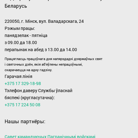
Беларусь
220050, г. Мінск, вул. Валадарскага, 24
Рэжым працы:
панядзелак - пятніца
з 09.00 дa 18.00
перапынак на абед з 13.00 да 14.00
Працягласць працоўнага дня напярэдадні дзяржаўных свят
i святочных дзён, якiя аб'яўлены непрацоўнымі,
скарачаецца на адну гадзіну.
Гарачая лінія
+375 17 329-18-98
Тэлефон даверу Службы ўласнай
бяспекі (кругласутачна):
+375 17 224 50 08
Нашы партнёры:
Савет камандуючых Пагранічнымі войскамі