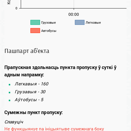
0
00:00
Грузовые
Легковые
Автобусы
Пашпарт аб'екта
Прапускная здольнасць пункта пропуску ў суткі ў
адным напрамку:
Легкавыя - 160
Грузавыя - 30
Аўтобусы - 5
Сумежны пункт пропуску:
Славуціч
Не функцыянуе па ініцыятыве сумежнага боку