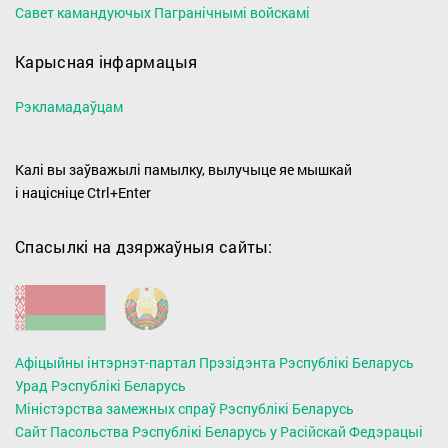
Савет камандуючых Пагранічнымі войскамі
Карысная інфармацыя
Рэкламадаўцам
Калі вы заўважылі памылку, вылучыце яе мышкай
і націсніце Ctrl+Enter
Спасылкі на дзяржаўныя сайты:
Афіцыйны інтэрнэт-партал Прэзідэнта Рэспублікі Беларусь
Урад Рэспублікі Беларусь
Міністэрства замежных спраў Рэспублікі Беларусь
Сайт Пасольства Рэспублікі Беларусь у Расійскай Федэрацыі