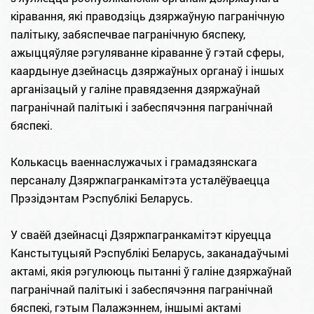
кіравання, які праводзіць дзяржаўную пагранічную
палітыку, забяспечвае пагранічную бяспеку,
ажыццяўляе рэгуляванне кіраванне ў гэтай сферы,
каардынуе дзейнасць дзяржаўных органаў і іншых
арганізацый у галіне правядзення дзяржаўнай
пагранічнай палітыкі і забеспячэння пагранічнай
бяспекі.
Колькасць ваеннаслужачых і грамадзянскага
персаналу Дзяржпагранкамітэта усталёўваецца
Прэзідэнтам Рэспублікі Беларусь.
У сваёй дзейнасці Дзяржпагранкамітэт кіруецца
Канстытуцыяй Рэспублікі Беларусь, заканадаўчымі
актамі, якія рэгулююць пытанні ў галіне дзяржаўнай
пагранічнай палітыкі і забеспячэння пагранічнай
бяспекі, гэтым Палажэннем, iншымi актамi