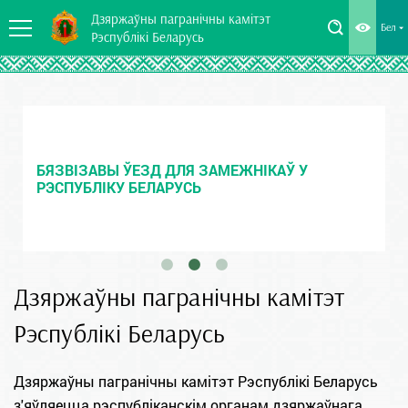
Дзяржаўны пагранічны камітэт
Бел
Рэспублікі Беларусь
БЯЗВІЗАВЫ ЎЕЗД ДЛЯ ЗАМЕЖНІКАЎ У
РЭСПУБЛІКУ БЕЛАРУСЬ
Дзяржаўны пагранічны камітэт
Рэспублікі Беларусь
Дзяржаўны пагранічны камітэт Рэспублікі Беларусь
з'яўляецца рэспубліканскім органам дзяржаўнага