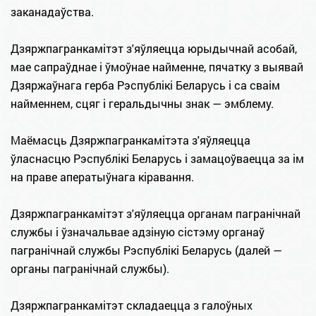
заканадаўства.
Дзяржпагранкамітэт з'яўляецца юрыдычнай асобай,
мае сапраўднае і ўмоўнае найменне, пячатку з выявай
Дзяржаўнага герба Рэспублікі Беларусь і са сваім
найменнем, сцяг і геральдычны знак — эмблему.
Маёмасць Дзяржпагранкамітэта з'яўляецца
ўласнасцю Рэспублікі Беларусь і замацоўваецца за ім
на праве аператыўнага кіравання.
Дзяржпагранкамітэт з'яўляецца органам пагранічнай
службы і ўзначальвае адзіную сістэму органаў
пагранічнай службы Рэспублікі Беларусь (далей —
органы пагранічнай службы).
Дзяржпагранкамітэт складаецца з галоўных