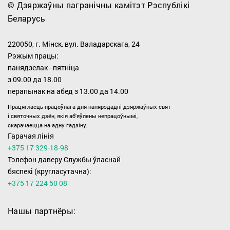
© Дзяржаўны пагранічны камітэт Рэспублікі
Беларусь
220050, г. Мінск, вул. Валадарскага, 24
Рэжым працы:
панядзелак - пятніца
з 09.00 дa 18.00
перапынак на абед з 13.00 да 14.00
Працягласць працоўнага дня напярэдадні дзяржаўных свят
i святочных дзён, якiя аб'яўлены непрацоўнымі,
скарачаецца на адну гадзіну.
Гарачая лінія
+375 17 329-18-98
Тэлефон даверу Службы ўласнай
бяспекі (кругласутачна):
+375 17 224 50 08
Нашы партнёры: