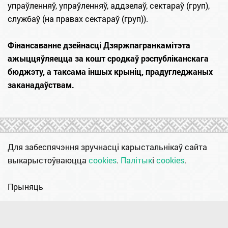
упраўленняў, упраўленняў, аддзелаў, сектараў (груп),
службаў (на правах сектараў (груп)).
Фінансаванне дзейнасці Дзяржпагранкамітэта
ажыццяўляецца за кошт сродкаў рэспубліканскага
бюджэту, а таксама іншых крыніц, прадугледжаных
заканадаўствам.
Для забеспячэння зручнасці карыстальнікаў сайта
выкарыстоўваюцца
cookies
.
Палітык
і
cookies
.
Прыняць