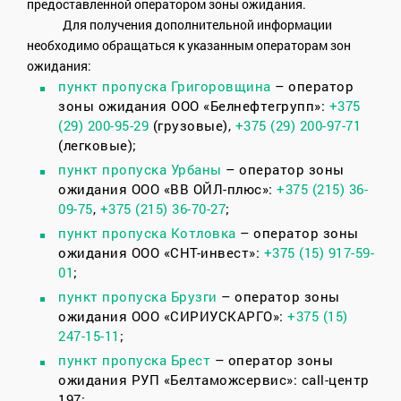
предоставленной оператором зоны ожидания.
Для получения дополнительной информации
необходимо обращаться к указанным операторам зон
ожидания:
пункт пропуска Григоровщина
– оператор
зоны ожидания ООО «Белнефтегрупп»:
+375
(29) 200-95-29
(грузовые),
+375 (29) 200-97-71
(легковые);
пункт пропуска Урбаны
– оператор зоны
ожидания ООО «ВВ ОЙЛ-плюс»:
+375 (215) 36-
09-75
,
+375 (215) 36-70-27
;
пункт пропуска Котловка
– оператор зоны
ожидания ООО «СНТ-инвест»:
+375 (15) 917-59-
01
;
пункт пропуска Брузги
– оператор зоны
ожидания ООО «СИРИУСКАРГО»:
+375 (15)
247-15-11
;
пункт пропуска Брест
– оператор зоны
ожидания РУП «Белтаможсервис»: call-центр
197;