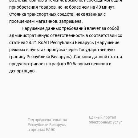
приобретения товаров, но не более чем на 40 минут.
Стоянка транспортных средств, не связанная с
посещением магазинов, запрещена.
Нарушение данных требований влечет за собой
административную ответственность в соответствии со
статьей 24.21 КоАП Республики Беларусь (Нарушение
режима в пунктах пропуска через Государственную
границу Республики Беларусь). Санкция данной статьи
предусматривает штраф до 50 базовых величин и
депортацию.
их
Единый портал
Год председательства
электронных услуг
Республики Беларусь
в органах ЕАЭС