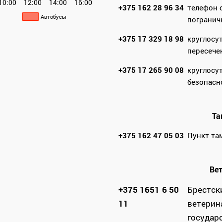
10:00
12:00
14:00
16:00
+375 162 28 96 34
телефон 
Автобусы
погранич
+375 17 329 18 98
круглосу
пересече
+375 17 265 90 08
круглосу
безопасн
Та
+375 162 47 05 03
Пункт та
Ве
+375 1651 6 50
Брестск
11
ветерин
государ