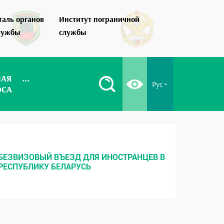
таль органов
Институт пограничной
Как стать по
лужбы
службы
НАЯ
...
Рус
ОСА
БЕЗВИЗОВЫЙ ВЪЕЗД ДЛЯ ИНОСТРАНЦЕВ В
МЕСТНЫ
РЕСПУБЛИКУ БЕЛАРУСЬ