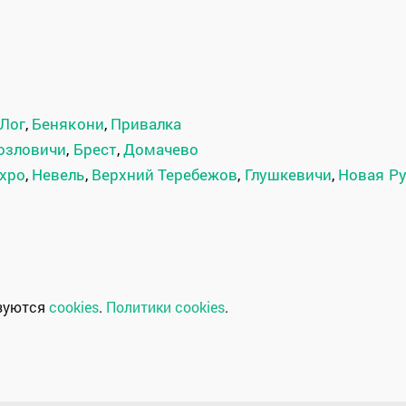
Лог
,
Бенякони
,
Привалка
озловичи
,
Брест
,
Домачево
хро
,
Невель
,
Верхний Теребежов
,
Глушкевичи
,
Новая Р
ьзуются
cookies
.
Политики cookies
.