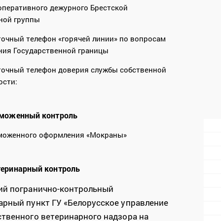
оперативного дежурного Брестской
ной группы
точный телефон «горячей линии» по вопросам
ния Государственной границы
точный телефон доверия службы собственной
ости:
моженный контроль
моженного оформления «Мокраны»
теринарный контроль
ий погранично-контрольный
арный пункт ГУ «Белорусское управление
ственного ветеринарного надзора на