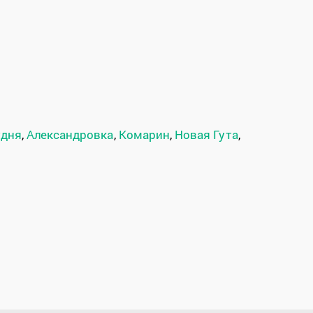
удня
,
Александровка
,
Комарин
,
Новая Гута
,