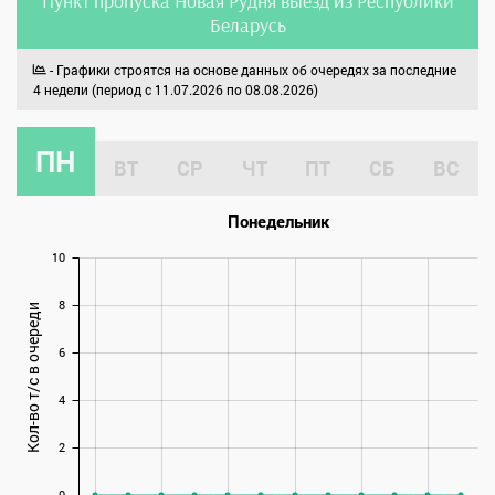
Пункт пропуска Новая Рудня выезд из Республики
Беларусь
- Графики строятся на основе данных об очередях за последние
4 недели (период с 11.07.2026 по 08.08.2026)
ПН
ВТ
СР
ЧТ
ПТ
СБ
ВС
Понедельник
10
8
Кол-во т/с в очереди
6
4
2
0