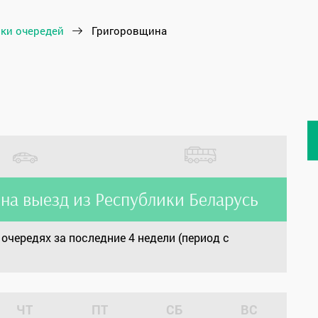
ки очередей
Григоровщина
на выезд из Республики Беларусь
очередях за последние 4 недели (период с
ЧТ
ПТ
СБ
ВС