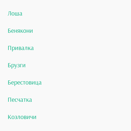
Лоша
Бенякони
Привалка
Брузги
Берестовица
Песчатка
Козловичи