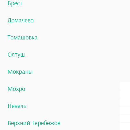
Брест
Домачево
Томашовка
Олтуш
Мокраны
Мохро
Невель
Верхний Теребежов