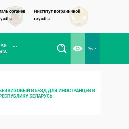
таль органов
Институт пограничной
Как стать по
лужбы
службы
НАЯ
...
Рус
ОСА
БЕЗВИЗОВЫЙ ВЪЕЗД ДЛЯ ИНОСТРАНЦЕВ В
МЕСТНЫ
РЕСПУБЛИКУ БЕЛАРУСЬ