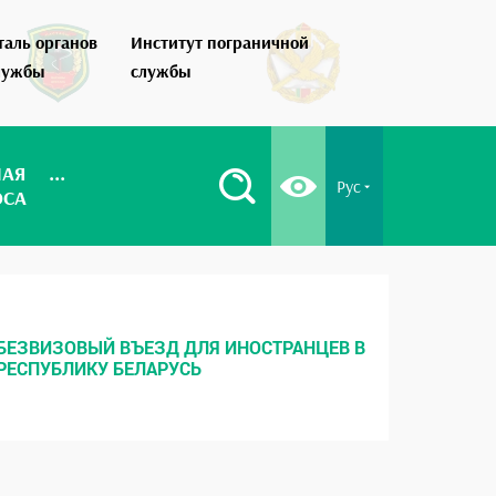
таль органов
Институт пограничной
Как стать по
лужбы
службы
НАЯ
...
Рус
ОСА
БЕЗВИЗОВЫЙ ВЪЕЗД ДЛЯ ИНОСТРАНЦЕВ В
МЕСТНЫ
РЕСПУБЛИКУ БЕЛАРУСЬ