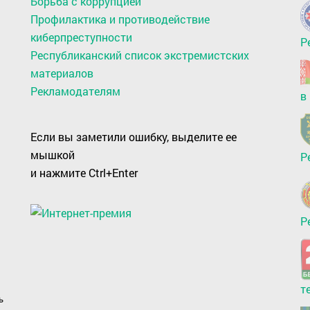
Борьба с коррупцией
Профилактика и противодействие
киберпреступности
Р
Республиканский список экстремистских
материалов
Рекламодателям
в
Если вы заметили ошибку, выделите ее
мышкой
Р
и нажмите Ctrl+Enter
Р
т
ь