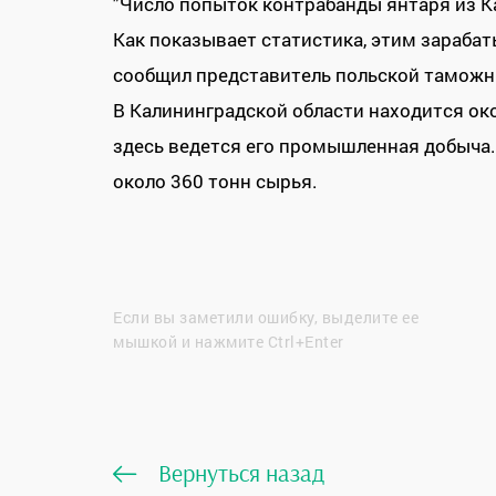
"Число попыток контрабанды янтаря из К
Как показывает статистика, этим зарабат
сообщил представитель польской таможн
В Калининградской области находится око
здесь ведется его промышленная добыча.
около 360 тонн сырья.
Если вы заметили ошибку, выделите ее
мышкой и нажмите Ctrl+Enter
Вернуться назад