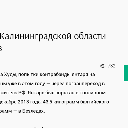
 Калининградской области
з
732
а Худы, попытки контрабанды янтаря на
ны уже в этом году — через погранпереход в
 житель РФ. Янтарь был спрятан в топливном
екабре 2013 года: 43,5 килограмм балтийского
грамм — в Безледах.