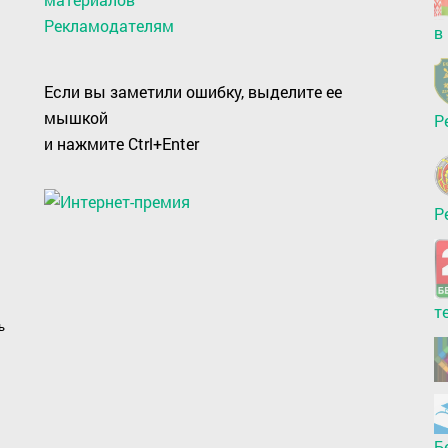
Рекламодателям
в
Если вы заметили ошибку, выделите ее
мышкой
Р
и нажмите Ctrl+Enter
Р
т
ь
Б