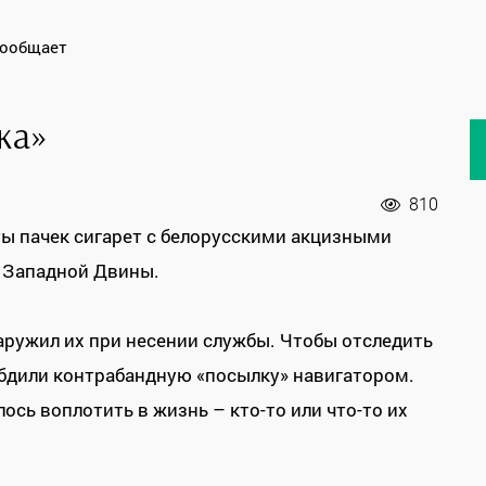
сообщает
ка»
810
ы пачек сигарет с белорусскими акцизными
у Западной Двины.
ружил их при несении службы. Чтобы отследить
абдили контрабандную «посылку» навигатором.
сь воплотить в жизнь – кто-то или что-то их