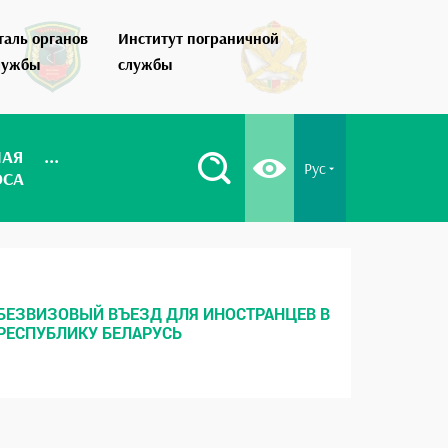
таль органов
Институт пограничной
Как стать по
лужбы
службы
НАЯ
...
Рус
ОСА
БЕЗВИЗОВЫЙ ВЪЕЗД ДЛЯ ИНОСТРАНЦЕВ В
МЕСТНЫ
РЕСПУБЛИКУ БЕЛАРУСЬ