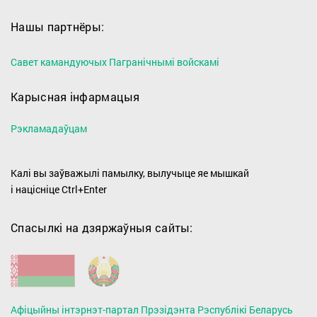
Нашы партнёры:
Савет камандуючых Пагранічнымі войскамі
Карысная інфармацыя
Рэкламадаўцам
Калі вы заўважылі памылку, вылучыце яе мышкай
і націсніце Ctrl+Enter
Спасылкі на дзяржаўныя сайты:
Афіцыйны інтэрнэт-партал Прэзідэнта Рэспублікі Беларусь