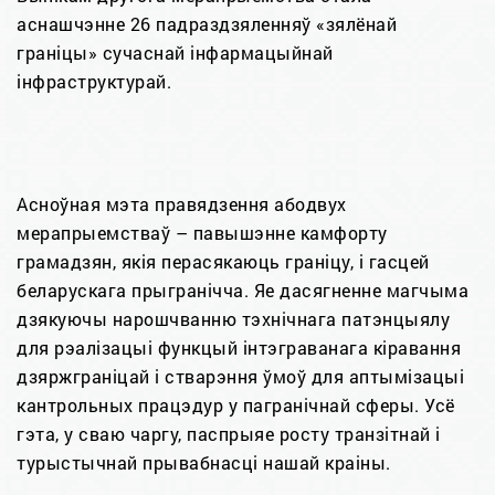
аснашчэнне 26 падраздзяленняў «зялёнай
граніцы» сучаснай інфармацыйнай
інфраструктурай.
Асноўная мэта правядзення абодвух
мерапрыемстваў – павышэнне камфорту
грамадзян, якія перасякаюць граніцу, і гасцей
беларускага прыгранічча. Яе дасягненне магчыма
дзякуючы нарошчванню тэхнічнага патэнцыялу
для рэалізацыі функцый інтэграванага кіравання
дзяржграніцай і стварэння ўмоў для аптымізацыі
кантрольных працэдур у пагранічнай сферы. Усё
гэта, у сваю чаргу, паспрыяе росту транзітнай і
турыстычнай прывабнасці нашай краіны.