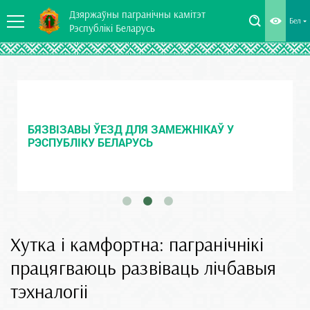
Дзяржаўны пагранічны камітэт
Бел
Рэспублікі Беларусь
БЯЗВІЗАВЫ ЎЕЗД ДЛЯ ЗАМЕЖНІКАЎ У
РЭСПУБЛІКУ БЕЛАРУСЬ
Хутка і камфортна: пагранічнікі
працягваюць развіваць лічбавыя
тэхналогіі