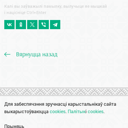
Калі вы заўважылі памылку, вылучыце яе мышкай
і націсніце Ctrl+Enter
Вярнуцца назад
Для забеспячэння зручнасці карыстальнікаў сайта
выкарыстоўваюцца
cookies
.
Палітык
і
cookies
.
Прыняць