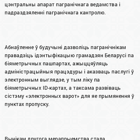
цэнтральны апарат пагранічнага ведамства і
падраздзяленні пагранічнага кантролю.
Абнаўленне ў будучыні дазволіць пагранічнікам
правадзіць ідэнтыфікацыю грамадзян Беларусі па
біяметрычных пашпартах, ажыццяўляць
адміністрацыйныя працэдуры і аказваць паслугі ў
электронным выглядзе, у тым ліку па
біяметрычных ID-картах, а таксама развіваць
сістэму «электронных варот» для яе прымянення ў
пунктах пропуску.
Вынікам другога мерапрыемства стала