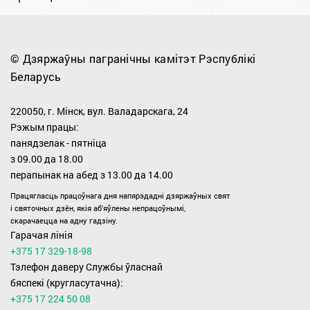
© Дзяржаўны пагранічны камітэт Рэспублікі
Беларусь
220050, г. Мінск, вул. Валадарскага, 24
Рэжым працы:
панядзелак - пятніца
з 09.00 дa 18.00
перапынак на абед з 13.00 да 14.00
Працягласць працоўнага дня напярэдадні дзяржаўных свят
i святочных дзён, якiя аб'яўлены непрацоўнымі,
скарачаецца на адну гадзіну.
Гарачая лінія
+375 17 329-18-98
Тэлефон даверу Службы ўласнай
бяспекі (кругласутачна):
+375 17 224 50 08