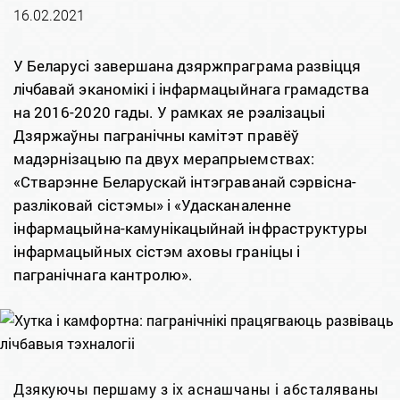
16.02.2021
У Беларусі завершана дзяржпраграма развіцця
лічбавай эканомікі і інфармацыйнага грамадства
на 2016-2020 гады. У рамках яе рэалізацыі
Дзяржаўны пагранічны камітэт правёў
мадэрнізацыю па двух мерапрыемствах:
«Стварэнне Беларускай інтэграванай сэрвісна-
разліковай сістэмы» і «Удасканаленне
інфармацыйна-камунікацыйнай інфраструктуры
інфармацыйных сістэм аховы граніцы і
пагранічнага кантролю».
Дзякуючы першаму з іх аснашчаны і абсталяваны