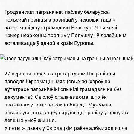
Гродзенскія пагранічнікі паблізу беларуска-
польскай граніцы з розніцай у некалькі гадзін
затрымалі двух грамадзян Беларусі. Яны мелі
намер незаконна трапіць у Польшчу і ў далейшым
асталявацца ў адной з краін Еўропы.
27 верасня побач з аграгарадком Пагранічны
паводле інфармацыі мясцовых жыхароў на
аўтатрасе пагранічнікі спынілі грамадзяніна без
дакументаў. Са слоў стала вядома, што ён
пражывае ў Гомельскай вобласці. Мужчына
прызнаўся, што хацеў парушыць граніцу ў пошуках
лепшых умоў жыцця.
У гэты ж дзень у Свіслацкім раёне адбылася яшчэ