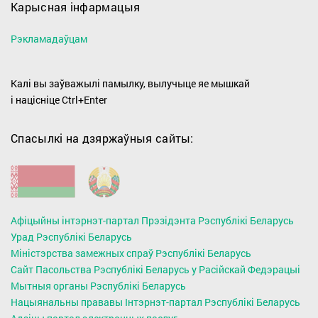
Карысная інфармацыя
Рэкламадаўцам
Калі вы заўважылі памылку, вылучыце яе мышкай
і націсніце Ctrl+Enter
Спасылкі на дзяржаўныя сайты:
Афіцыйны інтэрнэт-партал Прэзідэнта Рэспублікі Беларусь
Урад Рэспублікі Беларусь
Міністэрства замежных спраў Рэспублікі Беларусь
Сайт Пасольства Рэспублікі Беларусь у Расійскай Федэрацыі
Мытныя органы Рэспублiкi Беларусь
Нацыянальны прававы Інтэрнэт-партал Рэспублікі Беларусь