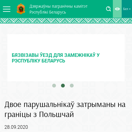
Дзяржаўны пагранічны камітэт
Бел
Рэспублікі Беларусь
БЯЗВІЗАВЫ ЎЕЗД ДЛЯ ЗАМЕЖНІКАЎ У
РЭСПУБЛІКУ БЕЛАРУСЬ
Двое парушальнікаў затрыманы на
граніцы з Польшчай
28.09.2020