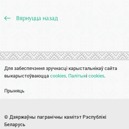
Вярнуцца назад
Для забеспячэння зручнасці карыстальнікаў сайта
выкарыстоўваюцца
cookies
.
Палітык
і
cookies
.
Прыняць
© Дзяржаўны пагранічны камітэт Рэспублікі
Беларусь