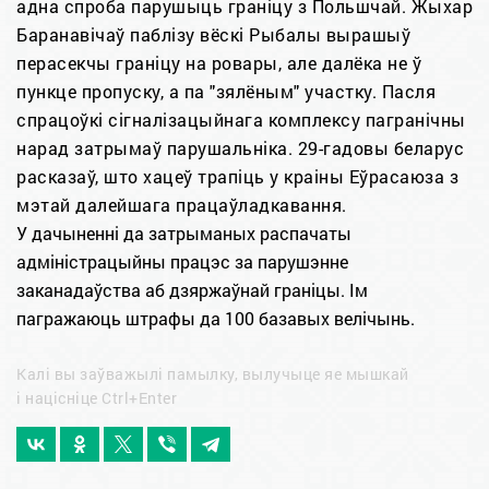
адна спроба парушыць граніцу з Польшчай. Жыхар
Баранавічаў паблізу вёскі Рыбалы вырашыў
перасекчы граніцу на ровары, але далёка не ў
пункце пропуску, а па "зялёным" участку. Пасля
спрацоўкі сігналізацыйнага комплексу пагранічны
нарад затрымаў парушальніка. 29-гадовы беларус
расказаў, што хацеў трапіць у краіны Еўрасаюза з
мэтай далейшага працаўладкавання.
У дачыненні да затрыманых распачаты
адміністрацыйны працэс за парушэнне
заканадаўства аб дзяржаўнай граніцы. Ім
пагражаюць штрафы да 100 базавых велічынь.
Калі вы заўважылі памылку, вылучыце яе мышкай
і націсніце Ctrl+Enter