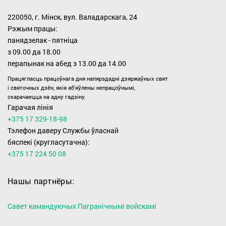
220050, г. Мінск, вул. Валадарскага, 24
Рэжым працы:
панядзелак - пятніца
з 09.00 дa 18.00
перапынак на абед з 13.00 да 14.00
Працягласць працоўнага дня напярэдадні дзяржаўных свят
i святочных дзён, якiя аб'яўлены непрацоўнымі,
скарачаецца на адну гадзіну.
Гарачая лінія
+375 17 329-18-98
Тэлефон даверу Службы ўласнай
бяспекі (кругласутачна):
+375 17 224 50 08
Нашы партнёры:
Савет камандуючых Пагранічнымі войскамі