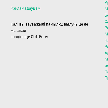
У
Рэкламадаўцам
М
Б
С
Калі вы заўважылі памылку, вылучыце яе
Р
мышкай
М
і націсніце Ctrl+Enter
Н
Р
А
М
Б
П
П