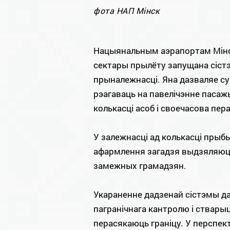
фота НАП Мінск
Нацыянальным аэрапортам Мінск
сектары прылёту запущана сіс
прыналежнасці. Яна дазваляе с
рэагаваць на павелічэнне пасаж
колькасці асоб і своечасова пер
У залежнасці ад колькасцi пры
афармлення загадзя выдзяляюц
замежных грамадзян.
Укараненне дадзенай сістэмы да
пагранічнага кантролю і ствары
перасякаюць гранiцу. У перспек