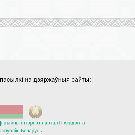
пасылкі на дзяржаўныя сайты:
фіцыйны інтэрнэт-партал Прэзідэнта
эспублікі Беларусь