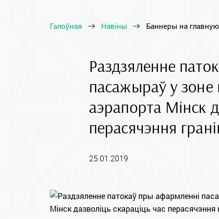
Галоўная
Навіны
Баннеры на главную
Раздзяленне пато
пасажыраў у зоне
аэрапорта Мінск д
перасячэння гран
25.01.2019