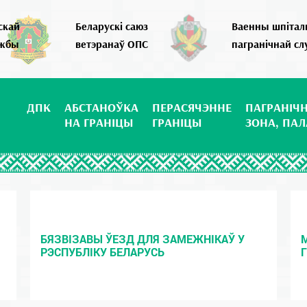
скай
Беларускі саюз
Ваенны шпітал
ужбы
ветэранаў ОПС
пагранічнай с
ДПК
АБСТАНОЎКА
ПЕРАСЯЧЭННЕ
ПАГРАНІЧ
НА ГРАНІЦЫ
ГРАНІЦЫ
ЗОНА, ПАЛ
БЯЗВІЗАВЫ ЎЕЗД ДЛЯ ЗАМЕЖНІКАЎ У
РЭСПУБЛІКУ БЕЛАРУСЬ