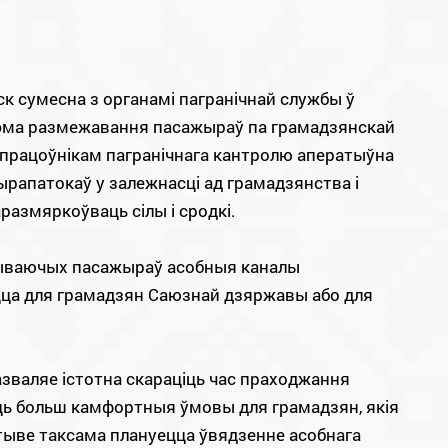
 сумесна з органамі пагранiчнай службы ў
тэма размежавання пасажыраў па грамадзянскай
упрацоўнікам пагранiчнага кантролю аператыўна
ырапатокаў у залежнасці ад грамадзянства і
аразмяркоўваць сілы і сродкі.
бываючых пасажыраў асобныя каналы
ца для грамадзян Саюзнай дзяржавы або для
зваляе істотна скараціць час праходжання
ць больш камфортныя ўмовы для грамадзян, якія
тыве таксама плануецца ўвядзенне асобнага