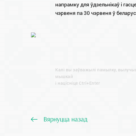
напрамку для ўдзельнікаў і гасце
чэрвеня па 30 чэрвеня ў беларус
Калі вы заўважылі памылку, вылучы
мышкай
і націсніце Ctrl+Enter
Вярнуцца назад