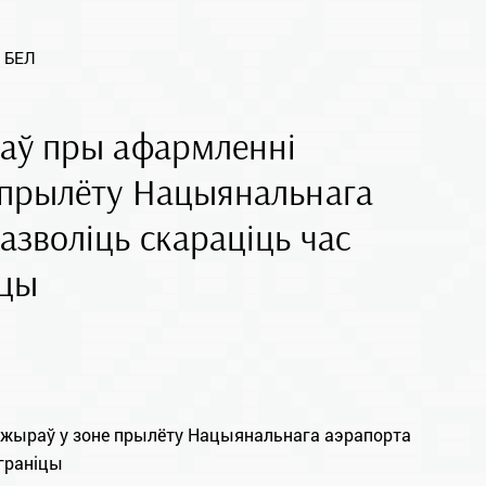
 БЕЛ
каў пры афармленні
 прылёту Нацыянальнага
азволіць скараціць час
iцы