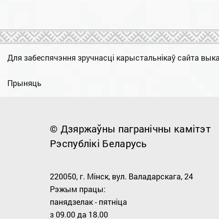
Для забеспячэння зручнасці карыстальнікаў сайта в
Прыняць
© Дзяржаўны пагранічны камітэт
Рэспублікі Беларусь
220050, г. Мінск, вул. Валадарскага, 24
Рэжым працы:
панядзелак - пятніца
з 09.00 дa 18.00