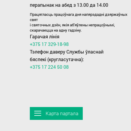
перапынак на абед з 13.00 да 14.00
Працягласць працоўнага дня напярэдадні дзяржаўных
свят
i святочных дзён, якiя аб'яўлены непрацоўнымі,
скарачаецца на адну гадзіну.
Гарачая лінія
+375 17 329-18-98
Тэлефон даверу Службы ўласнай
бяспекі (кругласутачна):
+375 17 224 50 08
Карта партала