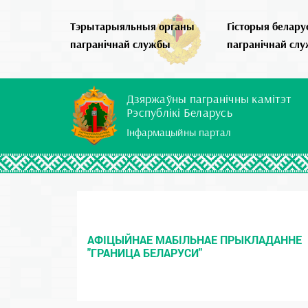
Тэрытарыяльныя органы
Гісторыя белару
пагранічнай службы
пагранічнай сл
Дзяржаўны пагранічны камітэт
Рэспублікі Беларусь
Інфармацыйны партал
АФІЦЫЙНАЕ МАБІЛЬНАЕ ПРЫКЛАДАННЕ
"ГРАНИЦА БЕЛАРУСИ"