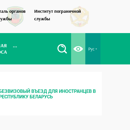
таль органов
Институт пограничной
Как стать по
лужбы
службы
НАЯ
...
Рус
ОСА
БЕЗВИЗОВЫЙ ВЪЕЗД ДЛЯ ИНОСТРАНЦЕВ В
МЕСТНЫ
РЕСПУБЛИКУ БЕЛАРУСЬ