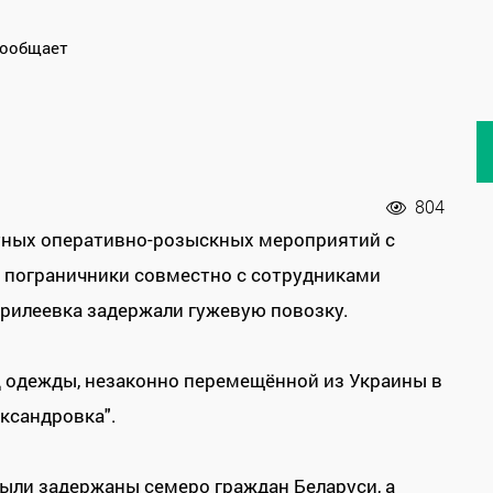
сообщает
804
стных оперативно-розыскных мероприятий с
 пограничники совместно с сотрудниками
брилеевка задержали гужевую повозку.
иц одежды, незаконно перемещённой из Украины в
ександровка".
были задержаны семеро граждан Беларуси, а