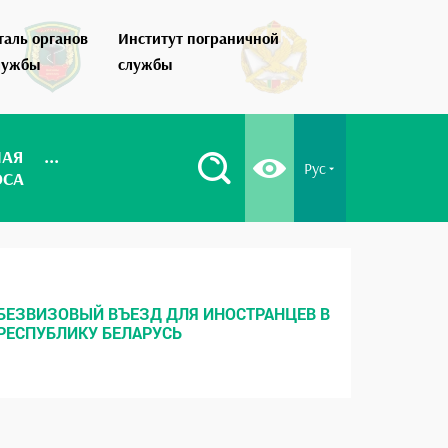
таль органов
Институт пограничной
Как стать по
лужбы
службы
НАЯ
...
Рус
ОСА
БЕЗВИЗОВЫЙ ВЪЕЗД ДЛЯ ИНОСТРАНЦЕВ В
МЕСТНЫ
РЕСПУБЛИКУ БЕЛАРУСЬ