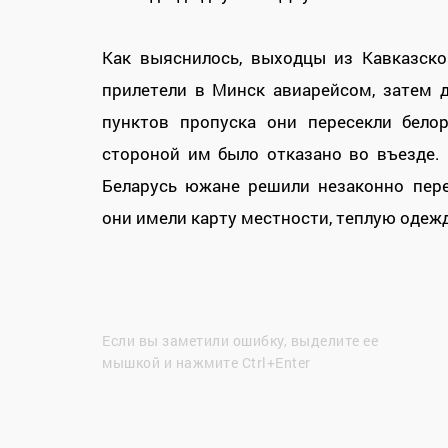
Как выяснилось, выходцы из Кавказско
прилетели в Минск авиарейсом, затем 
пунктов пропуска они пересекли белор
стороной им было отказано во въезде.
Беларусь южане решили незаконно пере
они имели карту местности, теплую одеж
Если вы заметили ошибку, выделите ее
мышкой и нажмите Ctrl+Enter