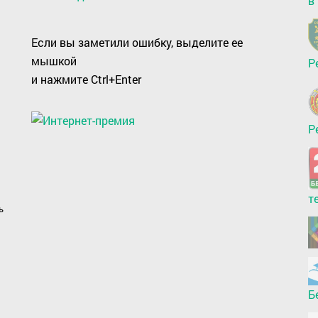
в
Если вы заметили ошибку, выделите ее
мышкой
Р
и нажмите Ctrl+Enter
Р
т
ь
Б