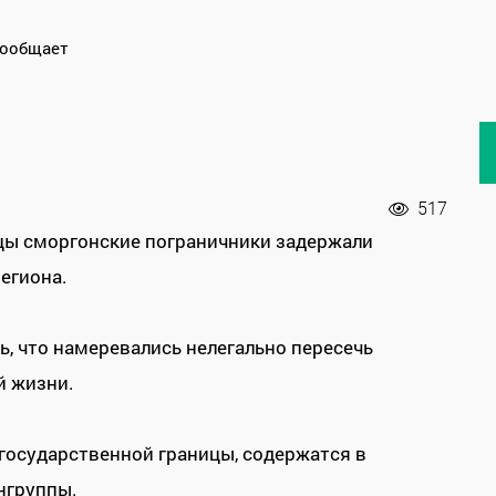
сообщает
517
ицы сморгонские пограничники задержали
егиона.
ь, что намеревались нелегально пересечь
й жизни.
осударственной границы, содержатся в
нгруппы.