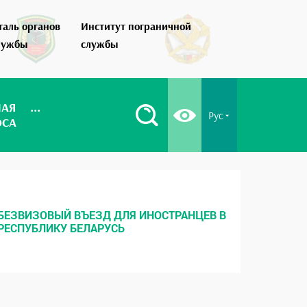
таль органов
Институт пограничной
Как стать по
лужбы
службы
НАЯ
...
Рус
ОСА
БЕЗВИЗОВЫЙ ВЪЕЗД ДЛЯ ИНОСТРАНЦЕВ В
МЕСТНЫ
РЕСПУБЛИКУ БЕЛАРУСЬ