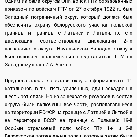
Одним из семи округов ОПК войск ГПУ, образованных
приказом по войскам ГПУ от 27 октября 1922 г., был
Западный пограничный округ, который должен был
обеспечить охрану белорусского участка польской
границы и границы с Латвией и Литвой, т.е. его
дислокация соответствовала дислокации 2-го
пограничного округа. Начальником Западного округа
был назначен полномочный представитель ГПУ по
Западному краю И.А. Апетер.
Предполагалось в составе округа сформировать 11
батальонов, в т.ч. пять усиленных, один эскадрон и
шесть рот связи. Но из-за нехватки ресурсов в состав
округа были включены все части, располагавшиеся
на территории РСФСР на границе с Латвией и Литвой и
на территории БССР на границе с Польшей: 19-й
Особый стрелковый полк войск ГПУ, 1-й и 2-й
Белорусские пограничные полки, которые затем были