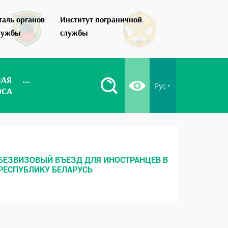
таль органов
Институт пограничной
Как стать по
лужбы
службы
НАЯ
...
Рус
ОСА
БЕЗВИЗОВЫЙ ВЪЕЗД ДЛЯ ИНОСТРАНЦЕВ В
МЕСТНЫ
РЕСПУБЛИКУ БЕЛАРУСЬ