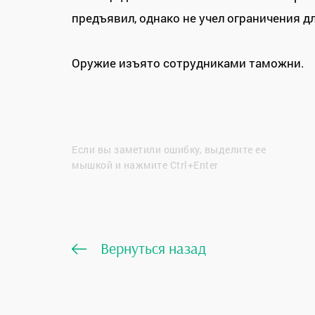
предъявил, однако не учел ограничения д
Оружие изъято сотрудниками таможни.
Если вы заметили ошибку, выделите ее
мышкой и нажмите Ctrl+Enter
Вернуться назад