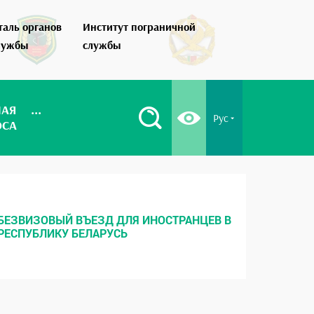
таль органов
Институт пограничной
Как стать по
лужбы
службы
НАЯ
...
Рус
ОСА
БЕЗВИЗОВЫЙ ВЪЕЗД ДЛЯ ИНОСТРАНЦЕВ В
МЕСТНЫ
РЕСПУБЛИКУ БЕЛАРУСЬ