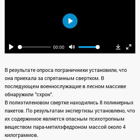
Play
00:00
Play
Mute
Downloa
Ente
fulls
В результате опроса пограничники установили, что
она приехала за спрятанным свертком. В
последующем военнослужащие в лесном массиве
обнаружили "схрон".
В полиэтиленовом свертке находились 8 полимерных
пакетов. По результатам экспертизы установлено, что
их содержимое является опасным психотропным
веществом пара-метилэфедроном массой около 4
килограммов.